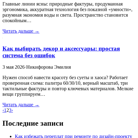
Главные линии ясны: природные фактуры, продуманная
эргономика, аккуратная технология без показной «умности»,
разумная экономия воды и света. Пространство становится
спокойным…
Читать дальше →
Как выбирать декор и аксессуары: простая
система без ошибок
3 мая 2026
·
Никифорова Эмилия
Нужен способ навести красоту без суеты и хаоса? Работает
проверенная схема: палитра 60/30/10, верный масштаб, три
тактильные фактуры и повтор ключевых материалов. Мелкие
вещи группируем…
Читать дальше →
‹
1
2
3
›
Последние записи
Как избежать переплат при ремонте по дизайн‑проекту