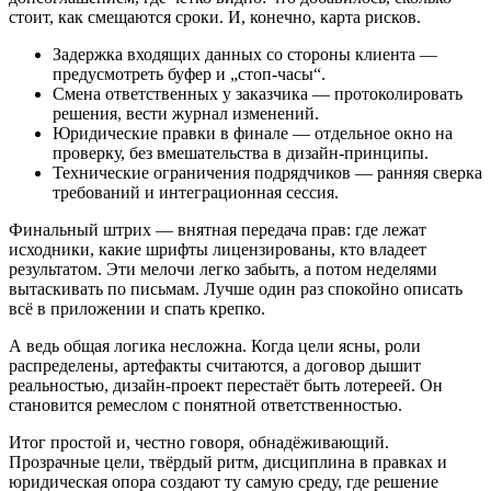
стоит, как смещаются сроки. И, конечно, карта рисков.
Задержка входящих данных со стороны клиента —
предусмотреть буфер и „стоп‑часы“.
Смена ответственных у заказчика — протоколировать
решения, вести журнал изменений.
Юридические правки в финале — отдельное окно на
проверку, без вмешательства в дизайн‑принципы.
Технические ограничения подрядчиков — ранняя сверка
требований и интеграционная сессия.
Финальный штрих — внятная передача прав: где лежат
исходники, какие шрифты лицензированы, кто владеет
результатом. Эти мелочи легко забыть, а потом неделями
вытаскивать по письмам. Лучше один раз спокойно описать
всё в приложении и спать крепко.
А ведь общая логика несложна. Когда цели ясны, роли
распределены, артефакты считаются, а договор дышит
реальностью, дизайн‑проект перестаёт быть лотереей. Он
становится ремеслом с понятной ответственностью.
Итог простой и, честно говоря, обнадёживающий.
Прозрачные цели, твёрдый ритм, дисциплина в правках и
юридическая опора создают ту самую среду, где решение