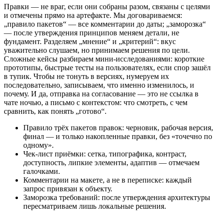
Правки — не враг, если они собраны разом, связаны с целями
и отмечены прямо на артефакте. Мы договариваемся:
„правило пакетов“ — все комментарии до даты; „заморозка“
— после утверждения принципов меняем детали, не
фундамент. Разделяем „мнение“ и „критерий“: вкус
уважительно слушаем, но принимаем решения по цели.
Сложные кейсы разбираем мини‑исследованиями: короткие
прототипы, быстрые тесты на пользователях, если спор зашёл
в тупик. Чтобы не тонуть в версиях, нумеруем их
последовательно, записываем, что именно изменилось, и
почему. И да, отправка на согласование — это не ссылка в
чате ночью, а письмо с контекстом: что смотреть, с чем
сравнить, как понять „готово“.
Правило трёх пакетов правок: черновик, рабочая версия,
финал — и только накопленные правки, без «точечно по
одному».
Чек‑лист приёмки: сетка, типографика, контраст,
доступность, липкие элементы, адаптив — отмечаем
галочками.
Комментарии на макете, а не в переписке: каждый
запрос привязан к объекту.
Заморозка требований: после утверждения архитектуры
пересматриваем лишь локальные решения.