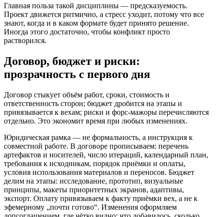
Главная польза такой дисциплины — предсказуемость.
Проект движется ритмично, а стресс уходит, потому что все
знают, когда и в каком формате будет принято решение.
Иногда этого достаточно, чтобы конфликт просто
растворился.
Договор, бюджет и риски:
прозрачность с первого дня
Договор стыкует объём работ, сроки, стоимость и
ответственность сторон; бюджет дробится на этапы и
привязывается к вехам; риски и форс‑мажоры перечисляются
отдельно. Это экономит время при любых изменениях.
Юридическая рамка — не формальность, а инструкция к
совместной работе. В договоре прописываем: перечень
артефактов и носителей, число итераций, календарный план,
требования к исходникам, порядок приёмки и оплаты,
условия использования материалов и переносов. Бюджет
делим на этапы: исследование, прототип, визуальные
принципы, макеты приоритетных экранов, адаптивы,
экспорт. Оплату привязываем к факту приёмки вех, а не к
эфемерному „почти готово“. Изменения оформляем
допсоглашением, где чётко видно: что добавилось, сколько