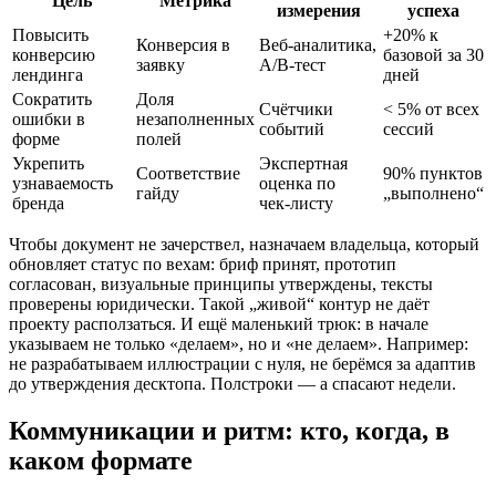
Цель
Метрика
измерения
успеха
Повысить
+20% к
Конверсия в
Веб‑аналитика,
конверсию
базовой за 30
заявку
А/В‑тест
лендинга
дней
Сократить
Доля
Счётчики
< 5% от всех
ошибки в
незаполненных
событий
сессий
форме
полей
Укрепить
Экспертная
Соответствие
90% пунктов
узнаваемость
оценка по
гайду
„выполнено“
бренда
чек‑листу
Чтобы документ не зачерствел, назначаем владельца, который
обновляет статус по вехам: бриф принят, прототип
согласован, визуальные принципы утверждены, тексты
проверены юридически. Такой „живой“ контур не даёт
проекту расползаться. И ещё маленький трюк: в начале
указываем не только «делаем», но и «не делаем». Например:
не разрабатываем иллюстрации с нуля, не берёмся за адаптив
до утверждения десктопа. Полстроки — а спасают недели.
Коммуникации и ритм: кто, когда, в
каком формате