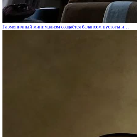
Гармоничный минимализм создаётся балансом пустоты и…