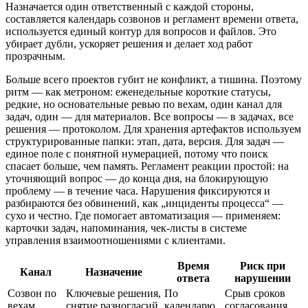
Назначается один ответственный с каждой стороны,
составляется календарь созвонов и регламент времени ответа,
используется единый контур для вопросов и файлов. Это
убирает дубли, ускоряет решения и делает ход работ
прозрачным.
Больше всего проектов губит не конфликт, а тишина. Поэтому
ритм — как метроном: еженедельные короткие статусы,
редкие, но основательные ревью по вехам, один канал для
задач, один — для материалов. Все вопросы — в задачах, все
решения — протоколом. Для хранения артефактов используем
структурированные папки: этап, дата, версия. Для задач —
единое поле с понятной нумерацией, потому что поиск
спасает больше, чем память. Регламент реакции простой: на
уточняющий вопрос — до конца дня, на блокирующую
проблему — в течение часа. Нарушения фиксируются и
разбираются без обвинений, как „инциденты процесса“ —
сухо и честно. Где помогает автоматизация — применяем:
карточки задач, напоминания, чек‑листы в системе
управления взаимоотношениями с клиентами.
Время
Риск при
Канал
Назначение
ответа
нарушении
Созвон по
Ключевые решения,
По
Срыв сроков
вехам
снятие разногласий
календарю
согласования