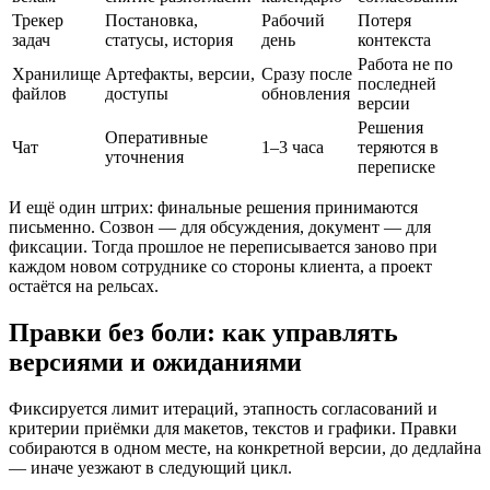
Трекер
Постановка,
Рабочий
Потеря
задач
статусы, история
день
контекста
Работа не по
Хранилище
Артефакты, версии,
Сразу после
последней
файлов
доступы
обновления
версии
Решения
Оперативные
Чат
1–3 часа
теряются в
уточнения
переписке
И ещё один штрих: финальные решения принимаются
письменно. Созвон — для обсуждения, документ — для
фиксации. Тогда прошлое не переписывается заново при
каждом новом сотруднике со стороны клиента, а проект
остаётся на рельсах.
Правки без боли: как управлять
версиями и ожиданиями
Фиксируется лимит итераций, этапность согласований и
критерии приёмки для макетов, текстов и графики. Правки
собираются в одном месте, на конкретной версии, до дедлайна
— иначе уезжают в следующий цикл.