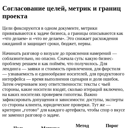
Согласование целей, метрик и границ
проекта
Цели фиксируются в одном документе, метрики
привязываются к задаче бизнеса, а границы описываются как
«что делаем» и «что не делаем». Это снижает расхождения
ожиданий и защищает сроки, бюджет, нервы.
Начинать разговор о визуале до прояснения намерений —
соблазнительно, но опасно. Сначала суть: какую бизнес-
проблему решаем и как поймём, что получилось. Для
лендинга — заявки и стоимость привлечения, для фирстиля
— узнаваемость и единообразие носителей, для продуктового
интерфейса — время выполнения сценария и доля ошибок.
Затем очерчиваем зону ответственности: тексты с чьей
стороны, какие носители входят, сколько итераций включено,
на каких носителях проверяем гипотезы. Важно
зафиксировать допущения и зависимости: доступы, эксперты
со стороны клиента, юридические проверки. Тут же —
критерии „готово“ для каждого артефакта, чтобы спор о вкусе
не заменил разговор о задаче.
Метод
Порог