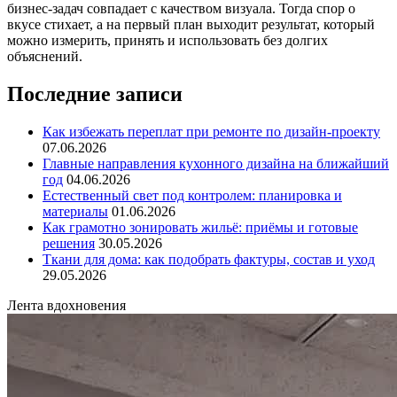
бизнес‑задач совпадает с качеством визуала. Тогда спор о
вкусе стихает, а на первый план выходит результат, который
можно измерить, принять и использовать без долгих
объяснений.
Последние записи
Как избежать переплат при ремонте по дизайн‑проекту
07.06.2026
Главные направления кухонного дизайна на ближайший
год
04.06.2026
Естественный свет под контролем: планировка и
материалы
01.06.2026
Как грамотно зонировать жильё: приёмы и готовые
решения
30.05.2026
Ткани для дома: как подобрать фактуры, состав и уход
29.05.2026
Лента вдохновения